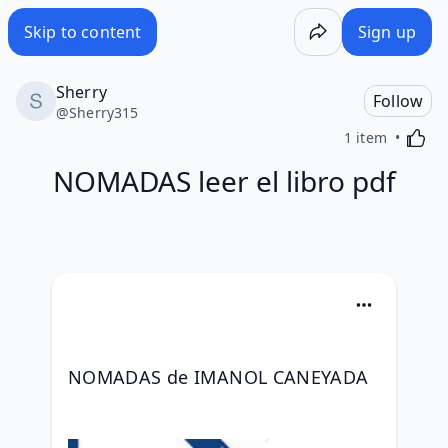
Skip to content
Sign up
Sherry
Follow
@
Sherry315
Activa
1 item
NOMADAS leer el libro pdf
NOMADAS de IMANOL CANEYADA