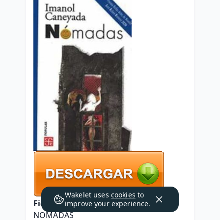
Wakelet uses
cookies
to
Ficha técnica
improve your experience.
NOMADAS