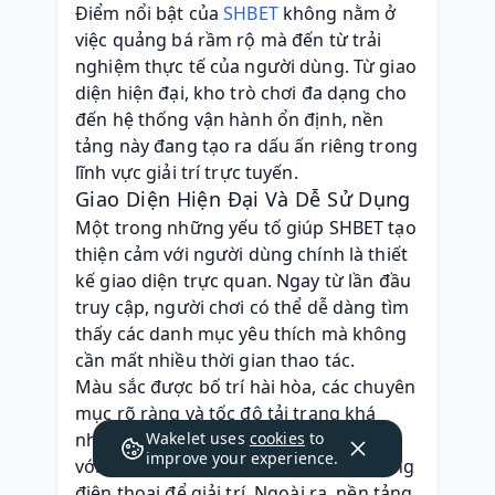
Điểm nổi bật của 
SHBET
 không nằm ở 
việc quảng bá rầm rộ mà đến từ trải 
nghiệm thực tế của người dùng. Từ giao 
diện hiện đại, kho trò chơi đa dạng cho 
đến hệ thống vận hành ổn định, nền 
tảng này đang tạo ra dấu ấn riêng trong 
lĩnh vực giải trí trực tuyến.
Giao Diện Hiện Đại Và Dễ Sử Dụng
Một trong những yếu tố giúp SHBET tạo 
thiện cảm với người dùng chính là thiết 
kế giao diện trực quan. Ngay từ lần đầu 
truy cập, người chơi có thể dễ dàng tìm 
thấy các danh mục yêu thích mà không 
cần mất nhiều thời gian thao tác.
Màu sắc được bố trí hài hòa, các chuyên 
mục rõ ràng và tốc độ tải trang khá 
nhanh. Đây là ưu điểm quan trọng đối 
Wakelet uses
cookies
to
improve your experience.
với những người thường xuyên sử dụng 
điện thoại để giải trí. Ngoài ra, nền tảng 