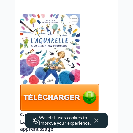
Caractéristiques
Wakelet uses
cookies
to
L'aquarelle, récit illustré d'un 
improve your experience.
apprentissage