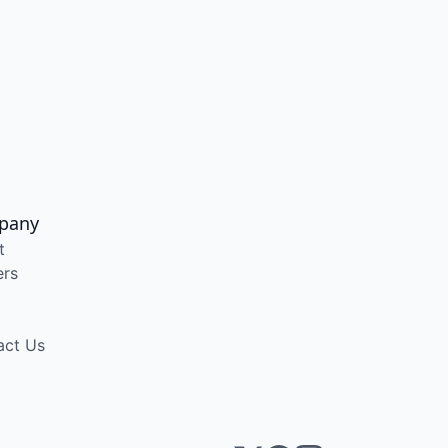
pany
t
ers
act Us