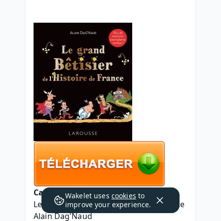
Caractéristiques
Wakelet uses
cookies
to
Le grand Bêtisier de l'Histoire de France
improve your experience.
Alain Dag'Naud