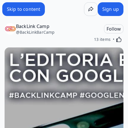
Skip to content
Sign up
BackLink Camp
Follow
@
BackLinkBarCamp
Activa
13 items