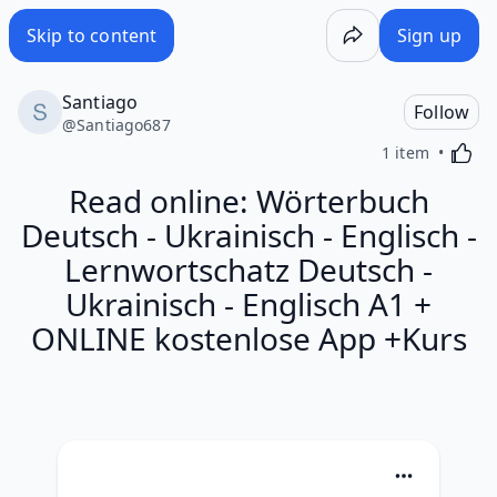
Skip to content
Sign up
Santiago
Follow
@
Santiago687
Activa
1 item
Read online: Wörterbuch
Deutsch - Ukrainisch - Englisch -
Lernwortschatz Deutsch -
Ukrainisch - Englisch A1 +
ONLINE kostenlose App +Kurs