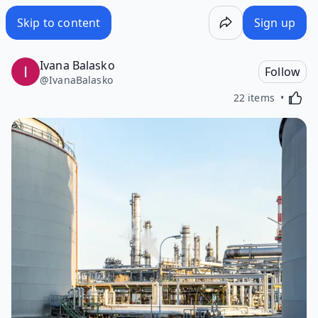
Skip to content
Sign up
Ivana Balasko
Follow
@
IvanaBalasko
Activa
22 items