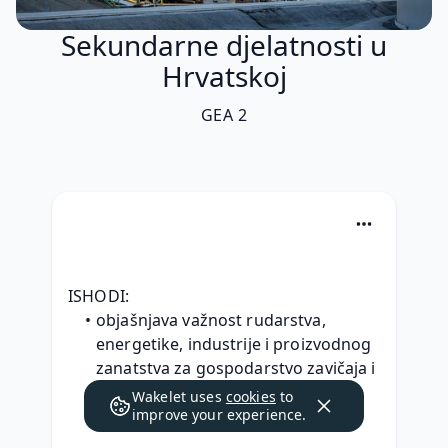
Sekundarne djelatnosti u
Hrvatskoj
GEA 2
ISHODI: 
objašnjava važnost rudarstva, 
energetike, industrije i proizvodnog 
zanatstva za gospodarstvo zavičaja i 
Hrvatske u okvirima održivoga 
Wakelet uses
cookies
to
razvoja
improve your experience.