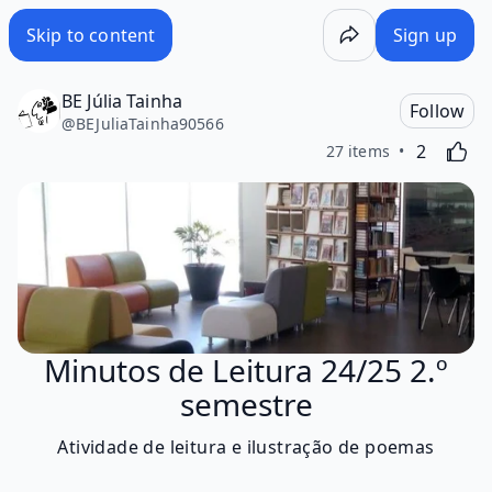
Skip to content
Sign up
BE Júlia Tainha
Follow
@
BEJuliaTainha90566
Likes
Activating
2
27 items
Minutos de Leitura 24/25 2.º
semestre
Atividade de leitura e ilustração de poemas