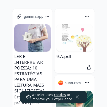
gamma.app
LER E
9.A.pdf
INTERPRETAR
POESIA: 10
ESTRATÉGIAS
PARA UMA
suno.com
LEITURA MAIS
SIGNIFICATIVA
Wakelet uses
cookies
to
Estratégias 
improve your experience.
práticas para 