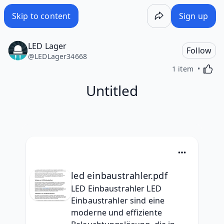
Skip to content
Sign up
LED Lager
Follow
@
LEDLager34668
Activa
1 item
Untitled
led einbaustrahler.pdf
LED Einbaustrahler LED 
Einbaustrahler sind eine 
moderne und effiziente 