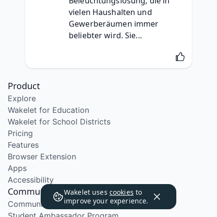
Beleuchtungslösung, die in 
vielen Haushalten und 
Gewerberäumen immer 
beliebter wird. Sie...
Product
Explore
Wakelet for Education
Wakelet for School Districts
Pricing
Features
Browser Extension
Apps
Accessibility
Community
Wakelet uses
cookies
to
improve your experience.
Community Program
Student Ambassador Program