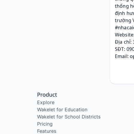
thống hỗ
định hướ
trường 
#nhacai
Website
Địa chỉ
SĐT: 09
Email: 
Product
Explore
Wakelet for Education
Wakelet for School Districts
Pricing
Features