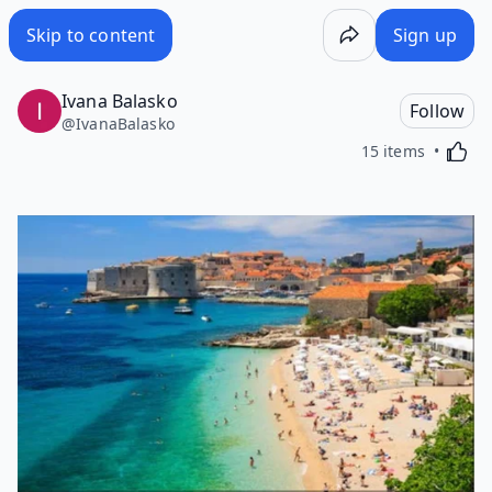
Skip to content
Sign up
Ivana Balasko
Follow
@
IvanaBalasko
Activa
15 items