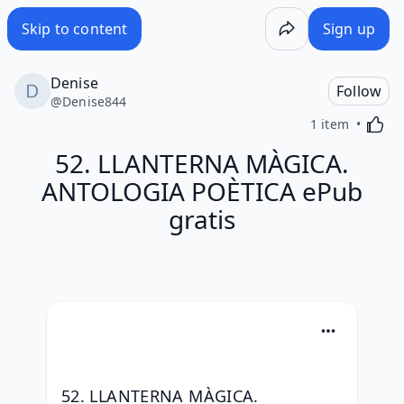
Skip to content
Sign up
Denise
Follow
@
Denise844
Activa
1 item
52. LLANTERNA MÀGICA.
ANTOLOGIA POÈTICA ePub
gratis
52. LLANTERNA MÀGICA. 