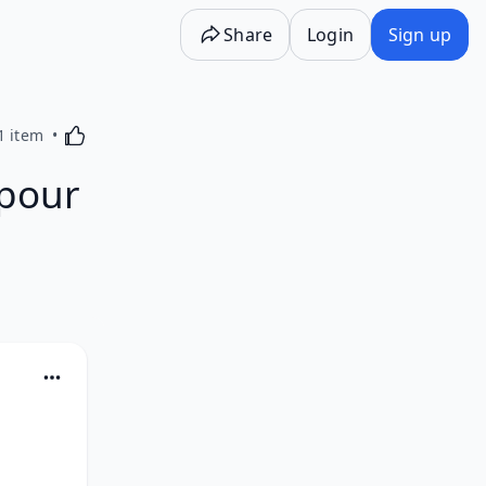
Share
Login
Sign up
Activating this element will cause content on the p
1 item
 pour