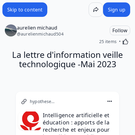
Skip to content
Sign up
aurelien michaud
Follow
@
aurelienmichaud504
Activa
25 items
La lettre d'information veille
technologique -Mai 2023
hypotheses.org
Intelligence artificielle et
éducation : apports de la
recherche et enjeux pour