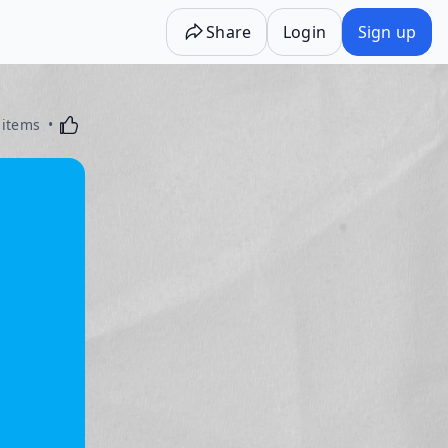
Share
Login
Sign up
Activating this element will cause content on the p
 items