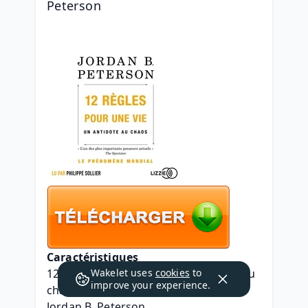
Peterson
Caractéristiques
12 règles pour une vie  - Un antidote au 
Wakelet uses
cookies
to
improve your experience.
chaos
Jordan B. Peterson