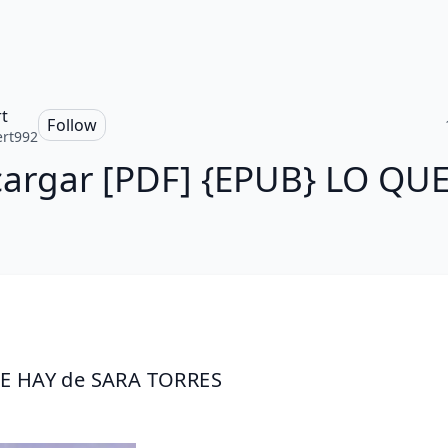
t
Follow
rt992
argar [PDF] {EPUB} LO QU
E HAY de SARA TORRES