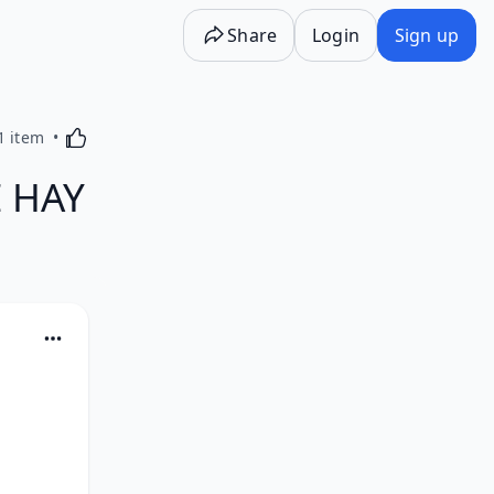
Share
Login
Sign up
Activating this element will cause content on the p
1 item
E HAY