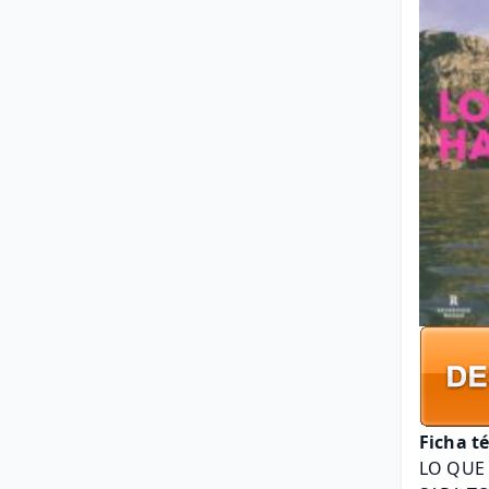
Ficha t
LO QUE