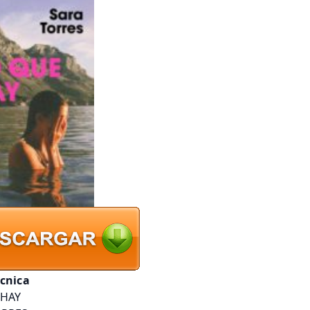
écnica
 HAY