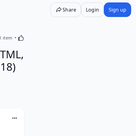
Share
Login
Sign up
Activating this element will cause content on the p
1 item
TML,
18)