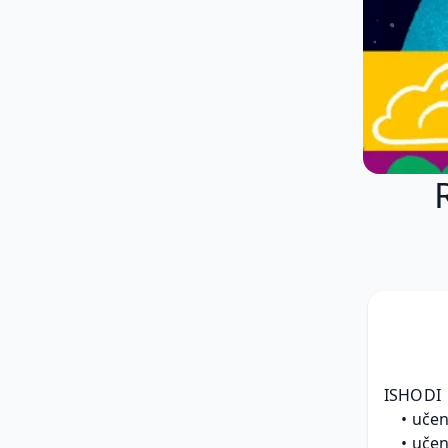
ISHODI
učen
učen