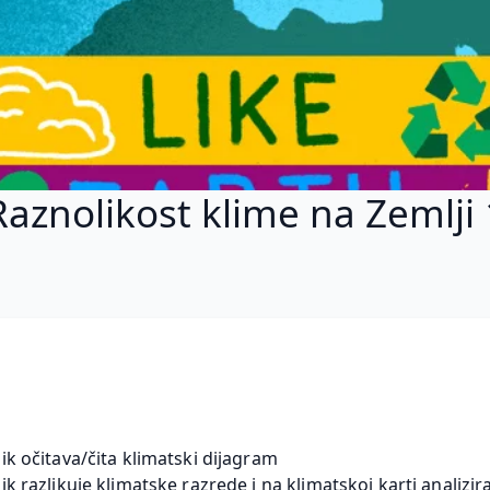
Raznolikost klime na Zemlji 
ik očitava/čita klimatski dijagram
ik razlikuje klimatske razrede i na klimatskoj karti analizira