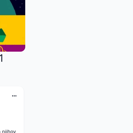
1
 njihov 