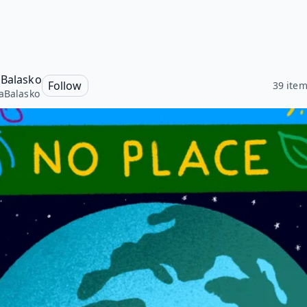
 Balasko
Follow
39 ite
aBalasko