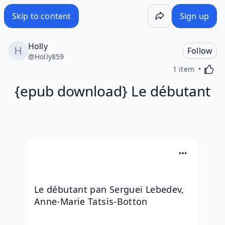
Skip to content
Sign up
Holly
Follow
@
Holly859
Activa
1 item
{epub download} Le débutant
Le débutant pan Sergueï Lebedev, 
Anne-Marie Tatsis-Botton