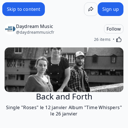
Skip to content
Sign up
Daydream Music
Follow
@
daydreammusicfr
Activa
26 items
Back and Forth
Single "Roses" le 12 janvier Album "Time Whispers"
le 26 janvier