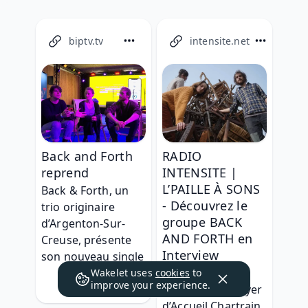
biptv.tv
intensite.net
Back and Forth
RADIO
reprend
INTENSITE |
L’PAILLE À SONS
Back & Forth, un 
- Découvrez le
trio originaire 
groupe BACK
d’Argenton-Sur-
AND FORTH en
Creuse, présente 
Interview
son nouveau single
Après une 
Wakelet uses
cookies
to
improve your experience.
résidence au Foyer 
d’Accueil Chartrain, 