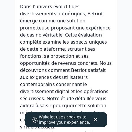
Dans l'univers évolutif des 
divertissements numériques, Betriot 
émerge comme une solution 
prometteuse proposant une expérience 
de casino véritable. Cette évaluation 
complète examine les aspects uniques 
de cette plateforme, scrutant ses 
fonctions, sa protection et ses 
opportunités de revenus concrets. Nous 
découvrons comment Betriot satisfait 
aux exigences des utilisateurs 
contemporains concernant le 
divertissement digital et les opérations 
sécurisées. Notre étude détaillée vous 
aidera à saisir pourquoi cette solution 
mérite considération dans le secteur 
Wakelet uses
cookies
to
concurrentiel des établissements 
improve your experience.
virtuels actuels.