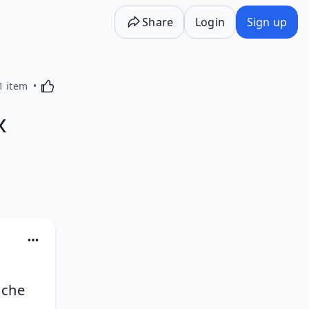
Share
Login
Sign up
Activating this element will cause content on the p
1 item
x
ache