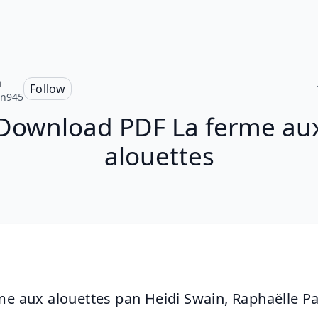
n
Follow
on945
Download PDF La ferme au
alouettes
me aux alouettes pan Heidi Swain, Raphaëlle P