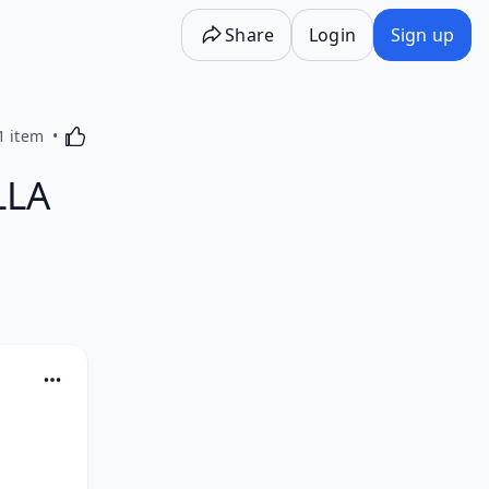
Share
Login
Sign up
Activating this element will cause content on the p
1 item
LLA