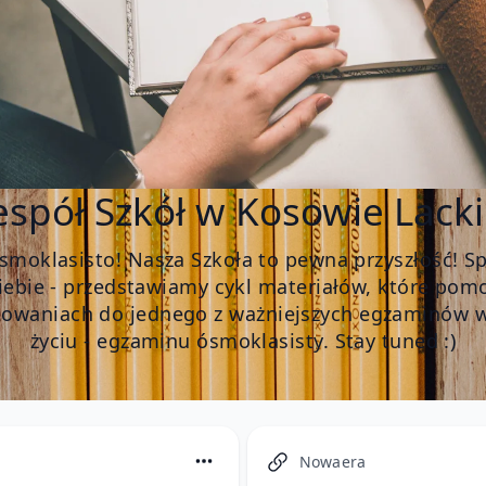
espół Szkół w Kosowie Lack
smoklasisto! Nasza Szkoła to pewna przyszłość! Sp
Ciebie - przedstawiamy cykl materiałów, które pom
towaniach do jednego z ważniejszych egzaminów 
życiu - egzaminu ósmoklasisty. Stay tuned :)
Nowaera