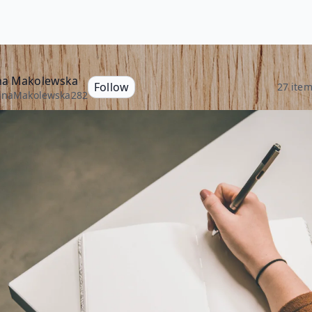
na Makolewska
Follow
27 ite
inaMakolewska282