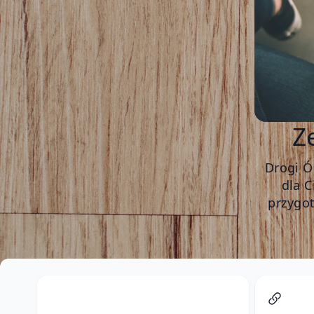
Z
Drogi Ó
dla 
przygo