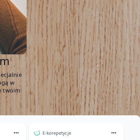
im
ecjalnie
ogą w
w twoim
E-korepetycje