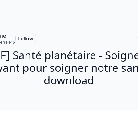
ene
Follow
lene445
F] Santé planétaire - Soigne
vant pour soigner notre sa
download