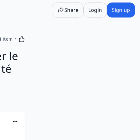
Share
Login
Sign up
Activating this element will cause content on the p
1 item
r le
nté