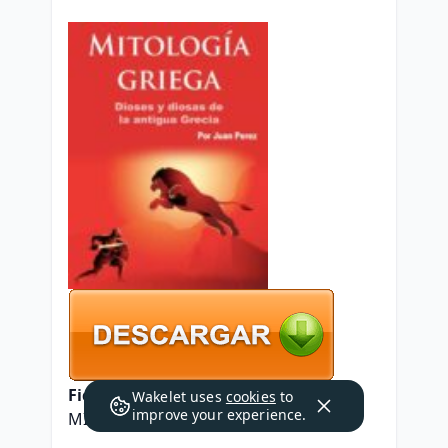
Ficha técnica
Wakelet uses
cookies
to
improve your experience.
MITOLOGÍA GRIEGA