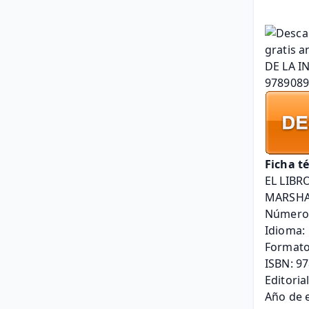
Ficha t
EL LIBR
MARSHA
Número 
Idioma:
Formato
ISBN: 9
Editoria
Año de e