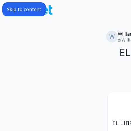
Skip to content
Willi
@
Will
EL
EL LI