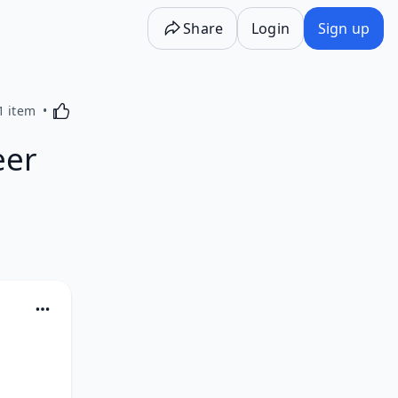
Share
Login
Sign up
Activating this element will cause content on the p
1 item
eer