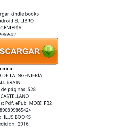
écnica
O DE LA INGENIERÍA
LL BRAIN
de páginas: 528
  CASTELLANO 
s: Pdf, ePub, MOBI, FB2
789089986542>
l:  ILUS BOOKS 
dición:  2016