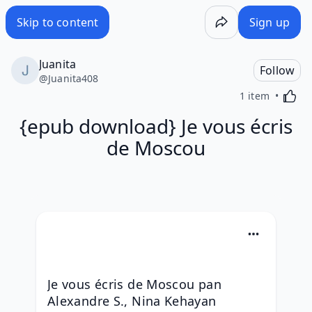
Skip to content
Sign up
Juanita
Follow
@
Juanita408
Activa
1 item
{epub download} Je vous écris
de Moscou
Je vous écris de Moscou pan 
Alexandre S., Nina Kehayan