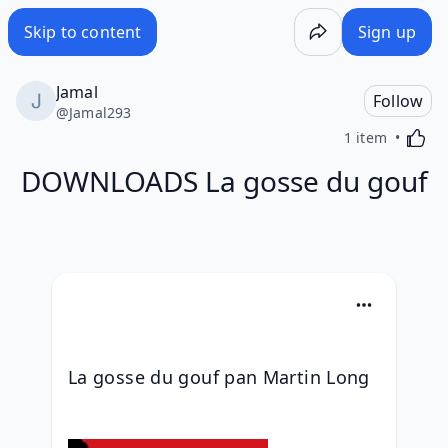
Skip to content
Sign up
Jamal
Follow
@
Jamal293
Activa
1 item
DOWNLOADS La gosse du gouf
La gosse du gouf pan Martin Long