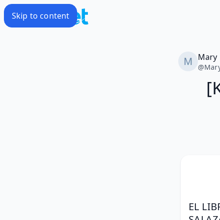
Skip to content
Mary
@
Mar
[
EL LI
SALAZ