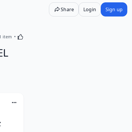
Share
Login
Sign up
Activating this element will cause content on the p
1 item
EL
 