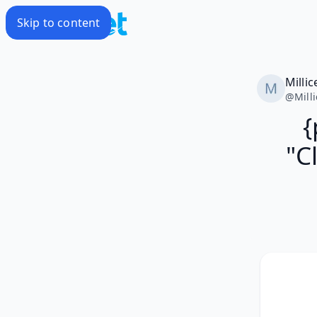
Skip to content
Millic
@
Mill
{
"C