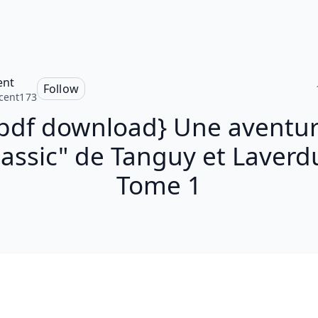
ent
Follow
icent173
pdf download} Une aventu
lassic" de Tanguy et Laverd
Tome 1