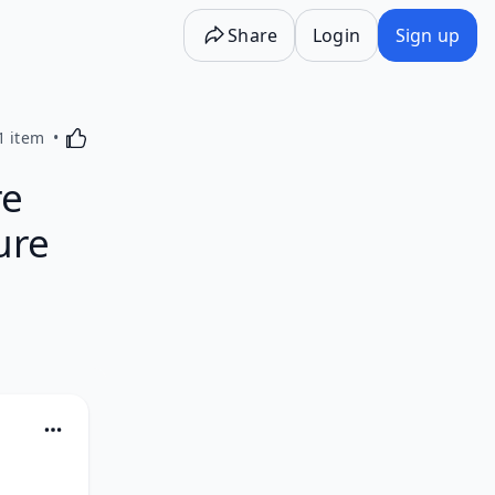
Share
Login
Sign up
Activating this element will cause content on the p
1 item
re
ure