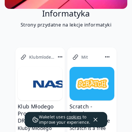
Informatyka
Strony przydatne na lekcje informatyki
Klubmlodegoprogramisty
Mit
Klub Młodego
Scratch -
Programisty:
Imagine,
Wakelet uses
cookies
to
DRUGA EDYCJA
Program, Share
improve your experience.
Kluby Młodego 
Scratch is a free 