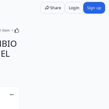
Share
Login
Sign up
Activating this element will cause content on the p
1 item
MBIO
 EL