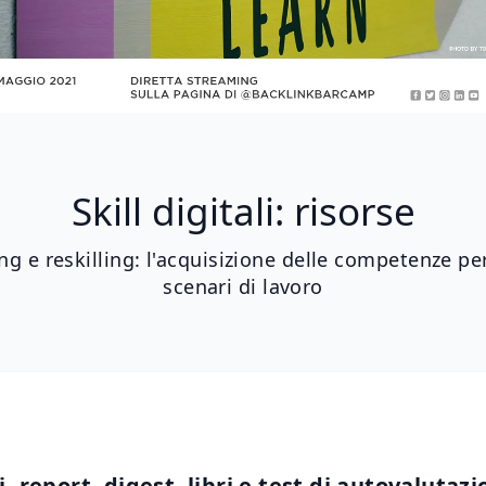
Skill digitali: risorse
ng e reskilling: l'acquisizione delle competenze pe
scenari di lavoro
i, report, digest, libri e test di autovalutazi