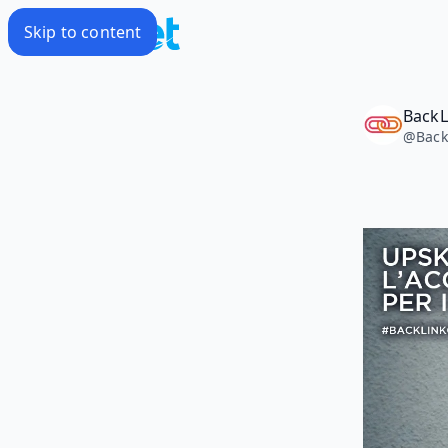
Skip to content
BackL
@
Bac