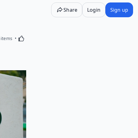
Share
Login
Sign up
Activating this element will cause content on the p
 items