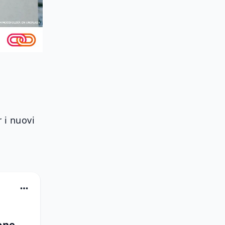
r i nuovi
one 