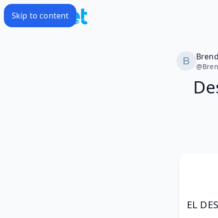
Skip to content
Bren
@
Bre
De
EL DE