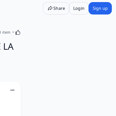
Share
Login
Sign up
Activating this element will cause content on the p
1 item
 LA