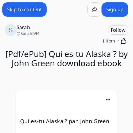
Skip to content
Sign up
Sarah
Follow
@
Sarah694
Activa
1 item
[Pdf/ePub] Qui es-tu Alaska ? by
John Green download ebook
Qui es-tu Alaska ? pan John Green