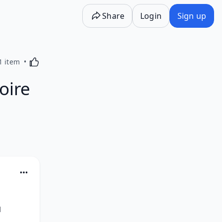
Share
Login
Sign up
Activating this element will cause content on the p
1 item
oire
u