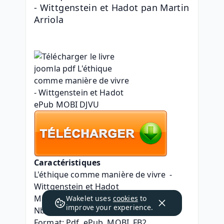
- Wittgenstein et Hadot pan Martin 
Arriola
Caractéristiques
L'éthique comme manière de vivre  - 
Wittgenstein et Hadot
Martin Arriola
Wakelet uses
cookies
to
improve your experience.
Nb. de pages: 240
Format: Pdf, ePub, MOBI, FB2