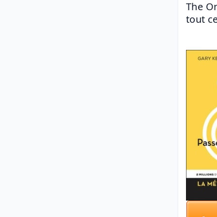
The On
tout c