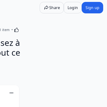
Share
Login
Sign up
Activating this element will cause content on the p
1 item
sez à
out ce