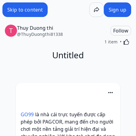
Skip to content
Sign up
Thuy Duong thi
Follow
@
ThuyDuongthi81338
Activa
1 item
Untitled
GO99
 là nhà cái trực tuyến được cấp 
phép bởi PAGCOR, mang đến cho người 
chơi một nền tảng giải trí hiện đại và 