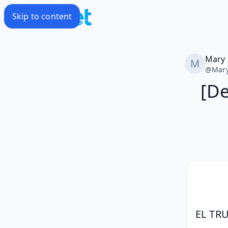
Skip to content
Mary
@
Mar
[De
EL TR