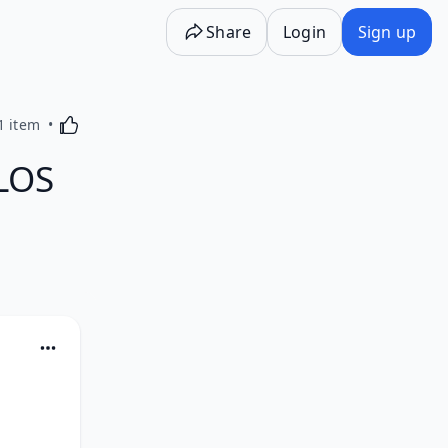
Share
Login
Sign up
Activating this element will cause content on the p
1 item
 LOS