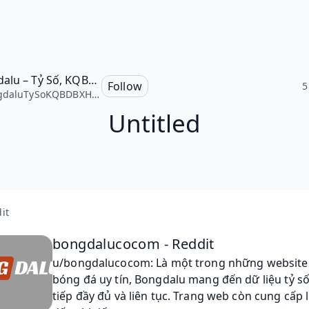
Bongdalu – Tỷ Số, KQBD, BXH & Lịch Thi Đấu Bóng Đá Mới Nhất
Follow
5
ySoKQBDBXHandLichThiDauBongDaMoiNhat73821
Untitled
it
bongdalucocom - Reddit
u/bongdalucocom: Là một trong những website 
bóng đá uy tín, Bongdalu mang đến dữ liệu tỷ số
tiếp đầy đủ và liên tục. Trang web còn cung cấp lị