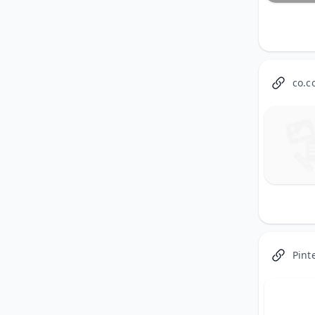
co.c
Pint