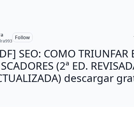
ra
Follow
dra993
PDF] SEO: COMO TRIUNFAR 
SCADORES (2ª ED. REVISAD
CTUALIZADA) descargar grat