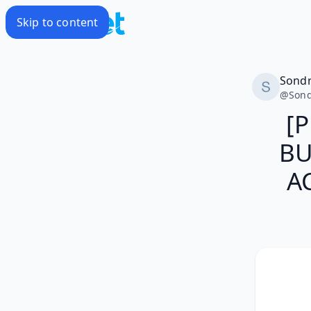
Skip to content
Sond
@
Son
[
BU
A