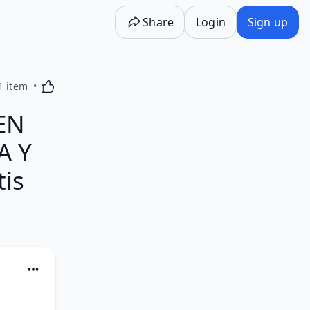
Share
Login
Sign up
Activating this element will cause content on the p
1 item
EN
A Y
is