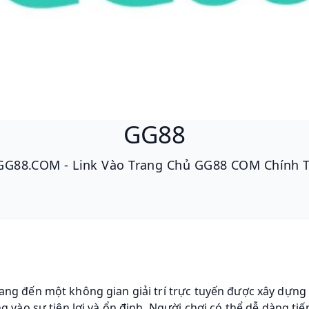
GG88
GG88.COM - Link Vào Trang Chủ GG88 COM Chính 
ang đến một không gian giải trí trực tuyến được xây dựng v
g vào sự tiện lợi và ổn định. Người chơi có thể dễ dàng tiếp