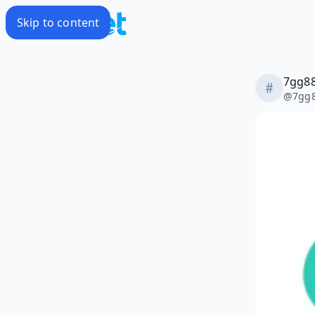
Skip to content
7gg8
@
7gg