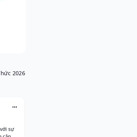
Thức 2026
ới sự 
 cận 