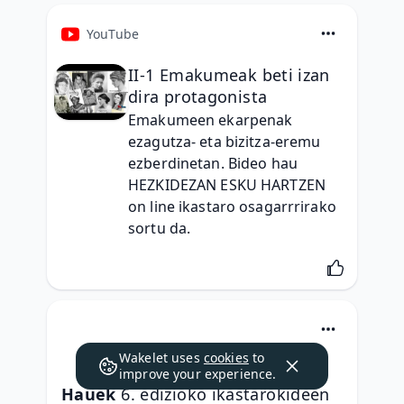
YouTube
II-1 Emakumeak beti izan
dira protagonista
Emakumeen ekarpenak 
ezagutza- eta bizitza-eremu 
ezberdinetan. Bideo hau 
HEZKIDEZAN ESKU HARTZEN 
on line ikastaro osagarrrirako 
sortu da.
Wakelet uses
cookies
to
improve your experience.
Hauek 
6. edizioko ikastarokideen 