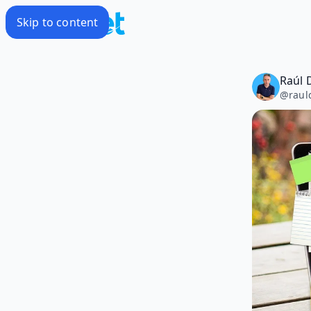
Skip to content
Raúl 
@
raul