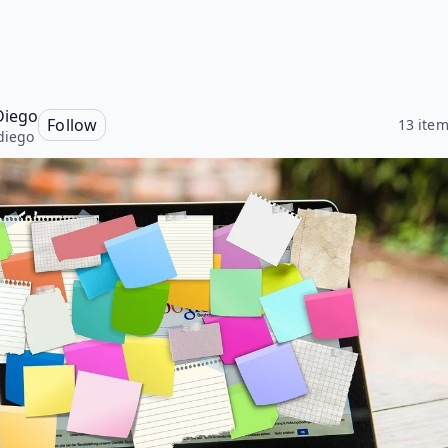
Diego
Follow
13 ite
diego