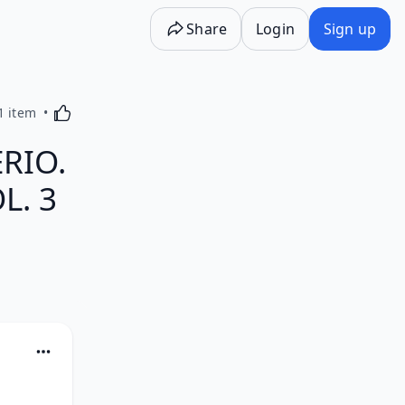
Share
Login
Sign up
Activating this element will cause content on the p
1 item
RIO.
L. 3