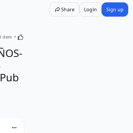
Share
Login
Sign up
Activating this element will cause content on the p
1 item
EÑOS-
S
ePub